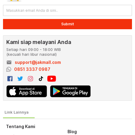
Submit
Kami siap melayani Anda
Setiap hari 09:00 - 18:00 WIB
(kecuali hari libur nasional)
email
support@jakmall.com
0851 3337 0987
Tentang Kami
Blog