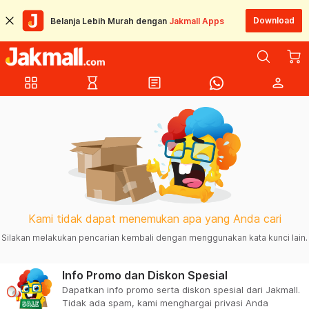
Download
Belanja Lebih Murah dengan
Jakmall Apps
grid_view
hourglass_empty
article
person
Kami tidak dapat menemukan apa yang Anda cari
Silakan melakukan pencarian kembali dengan menggunakan kata kunci lain.
Info Promo dan Diskon Spesial
Dapatkan info promo serta diskon spesial dari Jakmall.
Tidak ada spam, kami menghargai privasi Anda