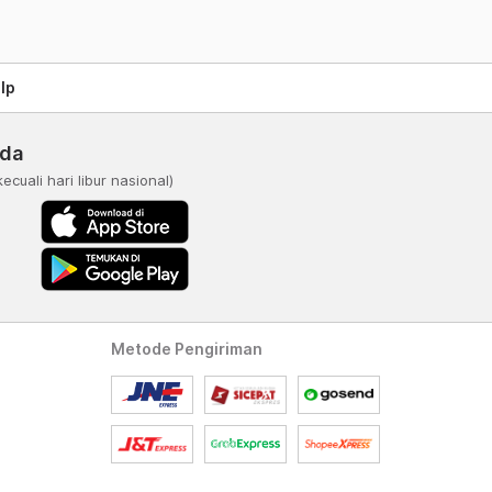
lp
nda
kecuali hari libur nasional)
Metode Pengiriman