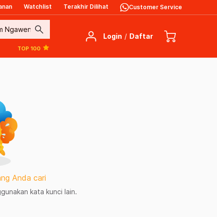
anan
Watchlist
Terakhir Dilihat
Customer Service
search
Login
/
Daftar
TOP 100
ng Anda cari
unakan kata kunci lain.