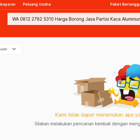
mbayaran
Peluang Usaha
Paket Berlangg
keyboard_arrow_down
uler
Kami tidak dapat menemukan apa ya
Silakan melakukan pencarian kembali dengan mengg