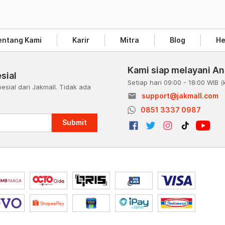
entang Kami
Karir
Mitra
Blog
He
Kami siap melayani A
sial
Setiap hari 09:00 - 18:00 WIB
(
esial dari Jakmall. Tidak ada
email
support@jakmall.com
a
0851 3337 0987
Submit