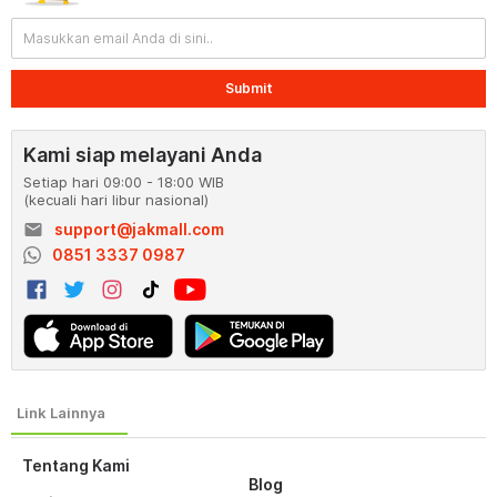
Submit
Kami siap melayani Anda
Setiap hari 09:00 - 18:00 WIB
(kecuali hari libur nasional)
email
support@jakmall.com
0851 3337 0987
Tentang Kami
Blog