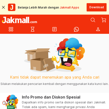
Download
Belanja Lebih Murah dengan
Jakmall Apps
grid_view
hourglass_empty
article
person
Kami tidak dapat menemukan apa yang Anda cari
Silakan melakukan pencarian kembali dengan menggunakan kata kunci lain.
Info Promo dan Diskon Spesial
Dapatkan info promo serta diskon spesial dari Jakmall.
Tidak ada spam, kami menghargai privasi Anda