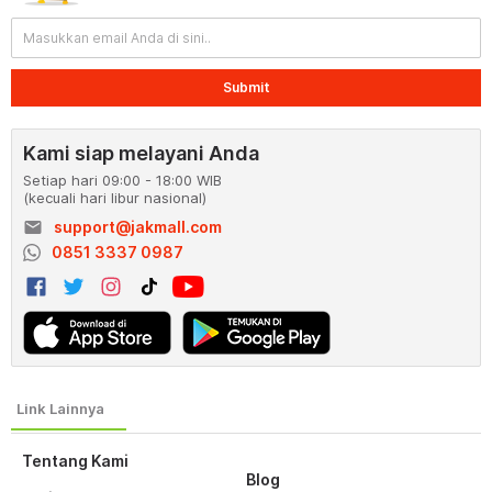
Submit
Kami siap melayani Anda
Setiap hari 09:00 - 18:00 WIB
(kecuali hari libur nasional)
email
support@jakmall.com
0851 3337 0987
Tentang Kami
Blog