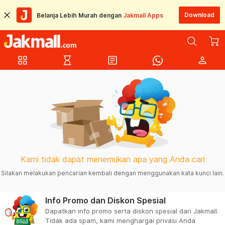
Download
Belanja Lebih Murah dengan
Jakmall Apps
grid_view
hourglass_empty
article
person
Kami tidak dapat menemukan apa yang Anda cari
Silakan melakukan pencarian kembali dengan menggunakan kata kunci lain.
Info Promo dan Diskon Spesial
Dapatkan info promo serta diskon spesial dari Jakmall.
Tidak ada spam, kami menghargai privasi Anda