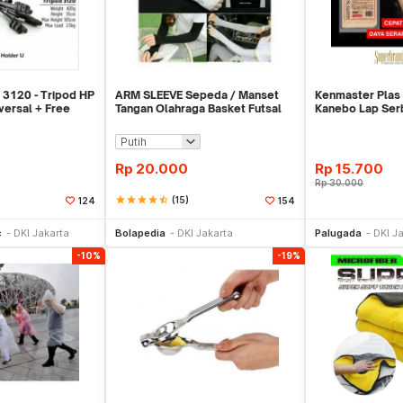
 3120 - Tripod HP
ARM SLEEVE Sepeda / Manset
Kenmaster Plas 
versal + Free
Tangan Olahraga Basket Futsal
Kanebo Lap Ser
SLIM
Rp
20.000
Rp
15.700
Rp
30.000
star
star
star
star
star_half
(15)
124
154
li Sekarang
Beli Sekarang
Be
c
DKI Jakarta
Bolapedia
DKI Jakarta
Palugada
DKI J
-10%
-19%