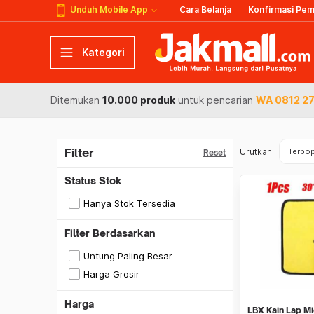
Unduh Mobile App
Cara Belanja
Konfirmasi Pe
Kategori
Ditemukan
10.000 produk
untuk pencarian
WA 0812 27
Filter
Urutkan
Terpop
Reset
Status Stok
Hanya Stok Tersedia
Filter Berdasarkan
Untung Paling Besar
Harga Grosir
Harga
LBX Kain Lap Mi