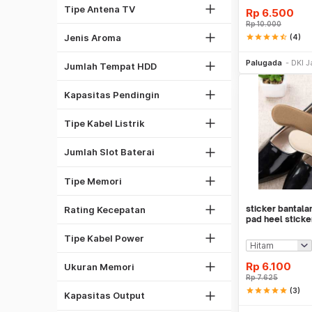
Antena Omni
Tipe Antena TV
Rp
6.500
Oceanic
Rp
10.000
1
Spicy
Jenis Aroma
star
star
star
star
star_half
(4)
2
Be
1/2 PK
Palugada
DKI J
5
Jumlah Tempat HDD
1 PK
1
2 PK
Kapasitas Pendingin
2
Kabel NYA
4
Kabel NYM
Tipe Kabel Listrik
6
DDR4
8
Jumlah Slot Baterai
GDDR5
1333 Mhz
DDR3
Tipe Memori
1600 Mhz
2GB
2133 Mhz
sticker bantala
Rating Kecepatan
4GB
Kabel Listrik
pad heel sticke
8GB
Kabel PSU Komputer
Tipe Kabel Power
16GB
450W
32GB
Rp
6.100
Ukuran Memori
500W
Rp
7.625
27"
Laser
star
star
star
star
star
(3)
550W
Kapasitas Output
32"
Be
Dot Matrix