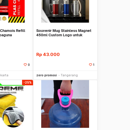
Chamois Refill
Souvenir Mug Stainless Magnet
baguna
450ml Custom Logo untuk
Corporate
Rp
43.000
0
1
li Sekarang
Beli Sekarang
akarta
zero promosi
Tangerang
-25%