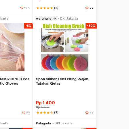
star
star
star
star
star
(3)
189
72
li Sekarang
Beli Sekarang
akarta
warunglistrik
DKI Jakarta
-8%
-30%
astik isi 100 Pcs
Spon Silikon Cuci Piring Wajan
tic Gloves
Tatakan Gelas
Rp
1.400
Rp
2.000
star
star
star
star
star_half
(7)
111
58
li Sekarang
Beli Sekarang
akarta
Palugada
DKI Jakarta