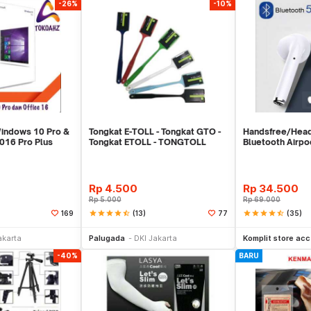
-26%
-10%
Windows 10 Pro &
Tongkat E-TOLL - Tongkat GTO -
Handsfree/Hea
2016 Pro Plus
Tongkat ETOLL - TONGTOLL
Bluetooth Airp
Rp
4.500
Rp
34.500
Rp
5.000
Rp
69.000
star
star
star
star
star_half
(13)
star
star
star
star
star_half
(35)
169
77
li Sekarang
Beli Sekarang
Be
akarta
Palugada
DKI Jakarta
Komplit store acc
-40%
BARU