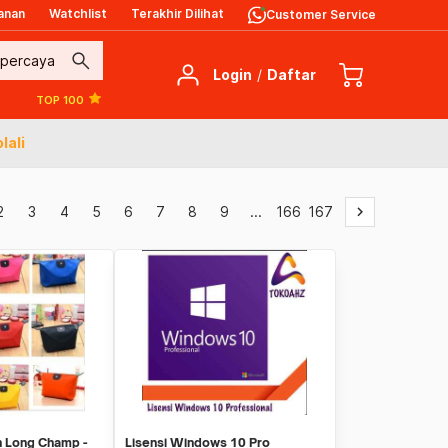
anan
Watchlist
Terakhir Dilihat
Customer Service
search
Login
/
Daftar
TOP 100
lali
2
3
4
5
6
7
8
9
...
166
167
keyboard_arrow_right
 Long Champ -
Lisensi Windows 10 Pro