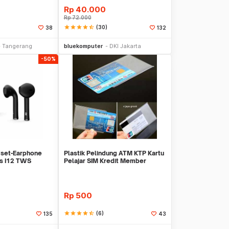
Rp
40.000
Rp
72.000
star
star
star
star
star_half
(30)
38
132
li Sekarang
Beli Sekarang
Tangerang
bluekomputer
DKI Jakarta
-50%
set-Earphone
Plastik Pelindung ATM KTP Kartu
ds I12 TWS
Pelajar SIM Kredit Member
ff
Cover Pelind
Rp
500
star
star
star
star
star_half
(6)
135
43
li Sekarang
Beli Sekarang