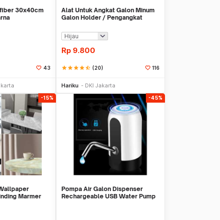
ofiber 30x40cm
Alat Untuk Angkat Galon Minum
rna
Galon Holder / Pengangkat
Galon - X446
Rp
9.800
star
star
star
star
star_half
(20)
43
116
li Sekarang
Beli Sekarang
akarta
Hariku
DKI Jakarta
-15%
-45%
 Wallpaper
Pompa Air Galon Dispenser
Dinding Marmer
Rechargeable USB Water Pump