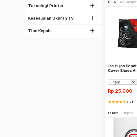
37"
OILA
DKI Jakar
Thermal Printer
Teknologi Printer
42"
Phillips
60"
Kesesuaian Ukuran TV
Torx
Obeng Set
Tipe Kepala
Jas Hujan Sepat
Cover Shoes Ant
Rp
25.000
star
star
star
star
star_half
(17)
Be
Lstore
Depok