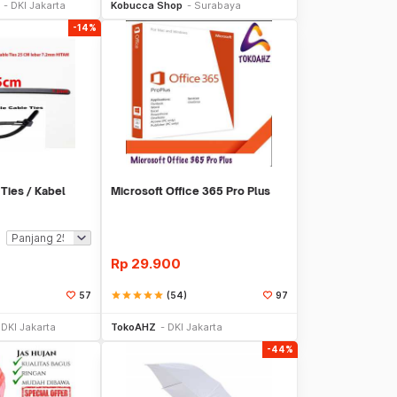
DKI Jakarta
Kobucca Shop
Surabaya
-14%
Ties / Kabel
Microsoft Office 365 Pro Plus
Rp
29.900
star
star
star
star
star
(54)
57
97
li Sekarang
Beli Sekarang
DKI Jakarta
TokoAHZ
DKI Jakarta
-44%