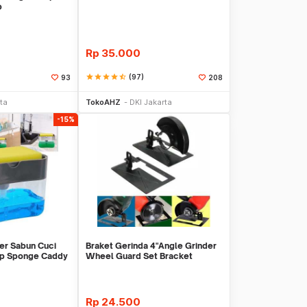
p
Rp
35.000
star
star
star
star
star_half
(97)
93
208
li Sekarang
Beli Sekarang
ta
TokoAHZ
DKI Jakarta
-15%
er Sabun Cuci
Braket Gerinda 4"Angle Grinder
mp Sponge Caddy
Wheel Guard Set Bracket
Dudukan Gerinda
Rp
24.500