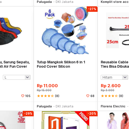
ta
Palugada
DKI Jakarta
Komplit store acc
-27%
u, Sarung Sepatu,
Tutup Mangkok Silikon 6 in 1
Reusable Cable 
i Air Fun Cover
Food Cover Silicon
Ties Bisa Dibuka
Rp
11.000
Rp
2.600
Rp
15.000
Rp
3.000
star
star
star
star
star_half
(8)
star
star
star
star
star_half
(8)
105
68
li Sekarang
Beli Sekarang
Be
Palugada
DKI Jakarta
Florens Electric
-29%
-20%