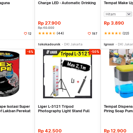
aguna
Charge LED - Automatic Drinking
Tempat Make U
Water Pump
Rp
27.900
Rp
3.890
Rp
40.000
star
star
star
star
star_half
(44)
star
star
star
star
star_half
(22)
12
197
li Sekarang
Beli Sekarang
Be
tokokadounik
DKI Jakarta
Igrosir
DKI Jakar
-6%
-50%
ape Isolasi Super
Liger L-3121 Tripod
Tempat Dispens
f Lakban Perekat
Photography Light Stand Full
Piring Soap Pu
Besi Portable-Large
Rp
42.500
Rp
12.900