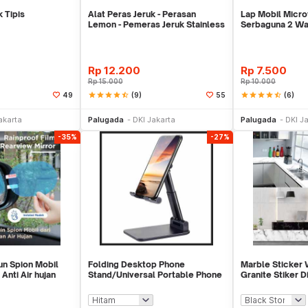
k Tipis
Alat Peras Jeruk - Perasan
Lap Mobil Micr
Lemon - Pemeras Jeruk Stainless
Serbaguna 2 Wa
Steel
Rp
12.200
Rp
7.500
Rp
15.000
Rp
10.000
star
star
star
star
star_half
(9)
star
star
star
star
star_half
(6)
49
55
li Sekarang
Beli Sekarang
Be
akarta
Palugada
DKI Jakarta
Palugada
DKI J
-35%
-27%
un Spion Mobil
Folding Desktop Phone
Marble Sticker
nti Air hujan
Stand/Universal Portable Phone
Granite Stiker 
Holder
Meja Kitchen