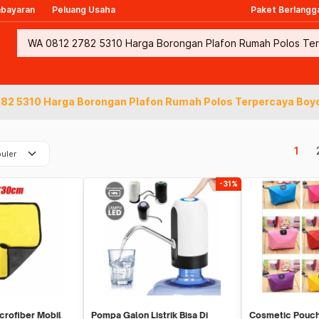
mbayaran
Peluang Usaha
Paket Berlangg
82 5310 Harga Borongan Plafon Rumah Polos Terpercaya Boyo
keyboard_arrow_down
1
uler
-31%
crofiber Mobil
Pompa Galon Listrik Bisa Di
Cosmetic Pouch