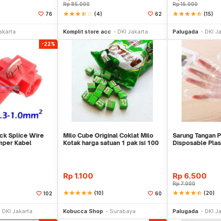
Rp
85.000
Rp
15.000
star
star
star
star_half
star_border
(4)
star
star
star
star
star_half
(15)
76
62
li Sekarang
Beli Sekarang
Be
akarta
Komplit store acc
DKI Jakarta
Palugada
DKI J
-22%
ck Splice Wire
Milo Cube Original Coklat Milo
Sarung Tangan Pl
mper Kabel
Kotak harga satuan 1 pak isi 100
Disposable Plas
pcs
Rp
1.100
Rp
6.500
Rp
7.000
star
star
star
star
star
(10)
star
star
star
star
star_half
(20)
102
60
li Sekarang
Beli Sekarang
Be
DKI Jakarta
Kobucca Shop
Surabaya
Palugada
DKI J