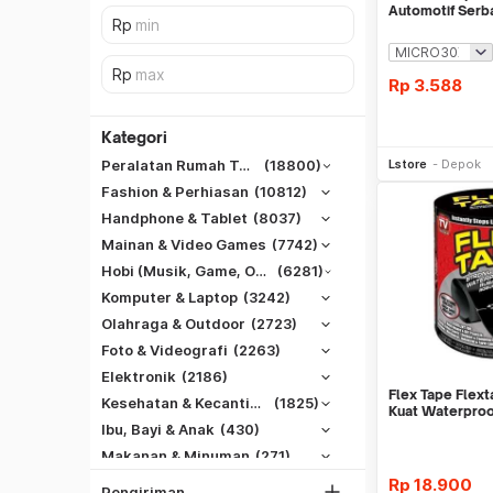
Automotif Serb
Rp
3.588
Kategori
Be
Lstore
Depok
Peralatan Rumah Tangga
(18800)
Fashion & Perhiasan
(10812)
Handphone & Tablet
(8037)
Mainan & Video Games
(7742)
Hobi (Musik, Game, Otomotif, Dll)
(6281)
Komputer & Laptop
(3242)
Olahraga & Outdoor
(2723)
Foto & Videografi
(2263)
SiCepat REG
Elektronik
(2186)
SiCepat BEST
Flex Tape Flext
DKI Jakarta
Kesehatan & Kecantikan
(1825)
Kuat Waterproo
SiCepat Gokil
Tangerang
Ibu, Bayi & Anak
(430)
SiCepat Halu
Makanan & Minuman
(271)
Bekasi
JNE REG
Rp
18.900
Bogor
Pengiriman