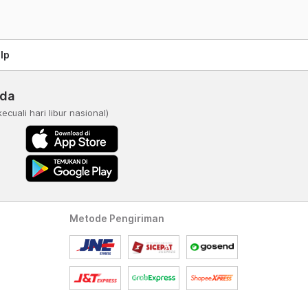
lp
nda
kecuali hari libur nasional)
Metode Pengiriman