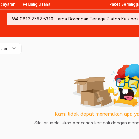
mbayaran
Peluang Usaha
Paket Berlangg
keyboard_arrow_down
uler
Kami tidak dapat menemukan apa ya
Silakan melakukan pencarian kembali dengan mengg