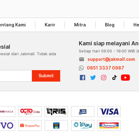
entang Kami
Karir
Mitra
Blog
He
Kami siap melayani A
sial
Setiap hari 09:00 - 18:00 WIB
(
esial dari Jakmall. Tidak ada
email
support@jakmall.com
a
0851 3337 0987
Submit