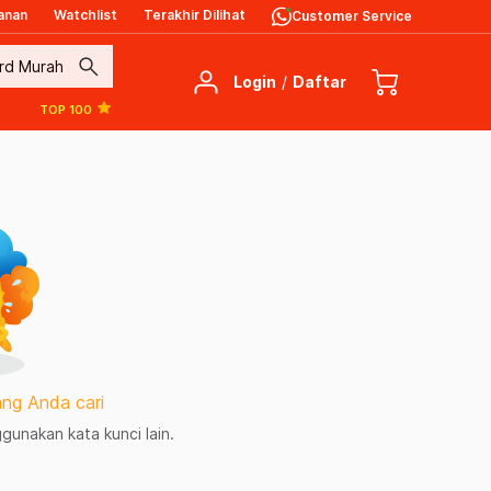
anan
Watchlist
Terakhir Dilihat
Customer Service
search
Login
/
Daftar
TOP 100
ng Anda cari
unakan kata kunci lain.