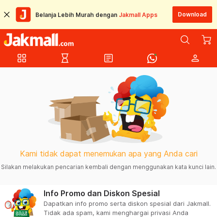
Download
Belanja Lebih Murah dengan
Jakmall Apps
grid_view
hourglass_empty
article
person
Kami tidak dapat menemukan apa yang Anda cari
Silakan melakukan pencarian kembali dengan menggunakan kata kunci lain.
Info Promo dan Diskon Spesial
Dapatkan info promo serta diskon spesial dari Jakmall.
Tidak ada spam, kami menghargai privasi Anda