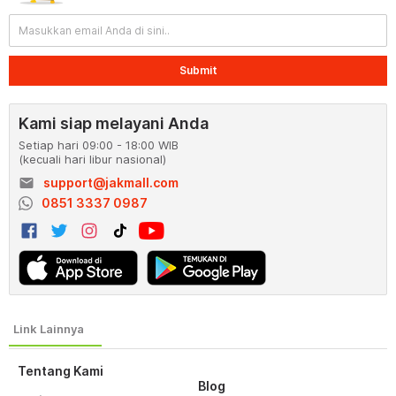
Submit
Kami siap melayani Anda
Setiap hari 09:00 - 18:00 WIB
(kecuali hari libur nasional)
email
support@jakmall.com
0851 3337 0987
Tentang Kami
Blog