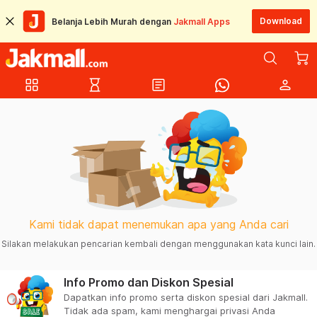
Download
Belanja Lebih Murah dengan
Jakmall Apps
grid_view
hourglass_empty
article
person
Kami tidak dapat menemukan apa yang Anda cari
Silakan melakukan pencarian kembali dengan menggunakan kata kunci lain.
Info Promo dan Diskon Spesial
Dapatkan info promo serta diskon spesial dari Jakmall.
Tidak ada spam, kami menghargai privasi Anda