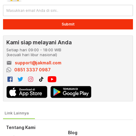
Submit
Kami siap melayani Anda
Setiap hari 09:00 - 18:00 WIB
(kecuali hari libur nasional)
email
support@jakmall.com
0851 3337 0987
Tentang Kami
Blog