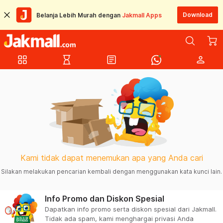
Download
Belanja Lebih Murah dengan
Jakmall Apps
grid_view
hourglass_empty
article
person
Kami tidak dapat menemukan apa yang Anda cari
Silakan melakukan pencarian kembali dengan menggunakan kata kunci lain.
Info Promo dan Diskon Spesial
Dapatkan info promo serta diskon spesial dari Jakmall.
Tidak ada spam, kami menghargai privasi Anda