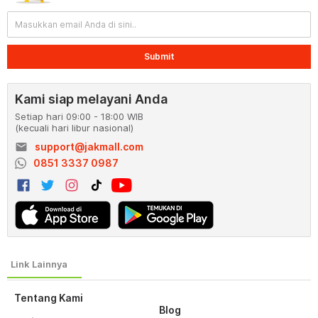
Submit
Kami siap melayani Anda
Setiap hari 09:00 - 18:00 WIB
(kecuali hari libur nasional)
email
support@jakmall.com
0851 3337 0987
Tentang Kami
Blog