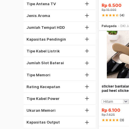
Antena Omni
Tipe Antena TV
Rp
6.500
Oceanic
Rp
10.000
1
Spicy
Jenis Aroma
star
star
star
star
star_half
(4)
2
Be
1/2 PK
Palugada
DKI J
5
Jumlah Tempat HDD
1 PK
1
2 PK
Kapasitas Pendingin
2
Kabel NYA
4
Kabel NYM
Tipe Kabel Listrik
6
DDR4
8
Jumlah Slot Baterai
GDDR5
1333 Mhz
DDR3
Tipe Memori
1600 Mhz
2GB
2133 Mhz
sticker bantala
Rating Kecepatan
4GB
Kabel Listrik
pad heel sticke
8GB
Kabel PSU Komputer
Tipe Kabel Power
16GB
450W
32GB
Rp
6.100
Ukuran Memori
500W
Rp
7.625
27"
Laser
star
star
star
star
star
(3)
550W
Kapasitas Output
32"
Be
Dot Matrix