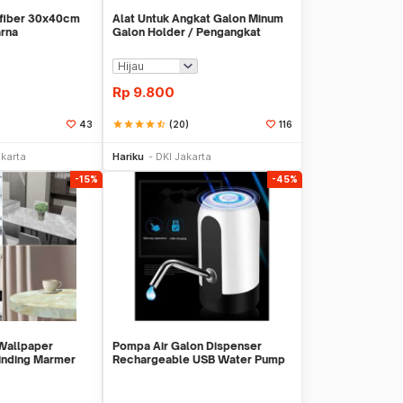
ofiber 30x40cm
Alat Untuk Angkat Galon Minum
rna
Galon Holder / Pengangkat
Galon - X446
Rp
9.800
star
star
star
star
star_half
(20)
43
116
li Sekarang
Beli Sekarang
akarta
Hariku
DKI Jakarta
-15%
-45%
 Wallpaper
Pompa Air Galon Dispenser
Dinding Marmer
Rechargeable USB Water Pump