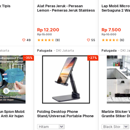
k Tipis
Alat Peras Jeruk - Perasan
Lap Mobil Micr
Lemon - Pemeras Jeruk Stainless
Serbaguna 2 Wa
Steel
Rp
12.200
Rp
7.500
Rp
15.000
Rp
10.000
star
star
star
star
star_half
(9)
star
star
star
star
star_half
(6)
49
55
li Sekarang
Beli Sekarang
Be
akarta
Palugada
DKI Jakarta
Palugada
DKI J
-35%
-27%
un Spion Mobil
Folding Desktop Phone
Marble Sticker
nti Air hujan
Stand/Universal Portable Phone
Granite Stiker 
Holder
Meja Kitchen