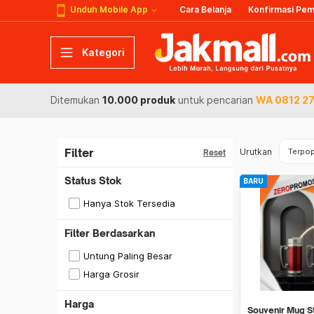
Unduh Mobile App
Cara Belanja
Konfirmasi Pe
Kategori
Ditemukan
10.000 produk
untuk pencarian
WA 0812 27
Filter
Urutkan
Terpop
Reset
Status Stok
BARU
Hanya Stok Tersedia
Filter Berdasarkan
Untung Paling Besar
Harga Grosir
Harga
Souvenir Mug S