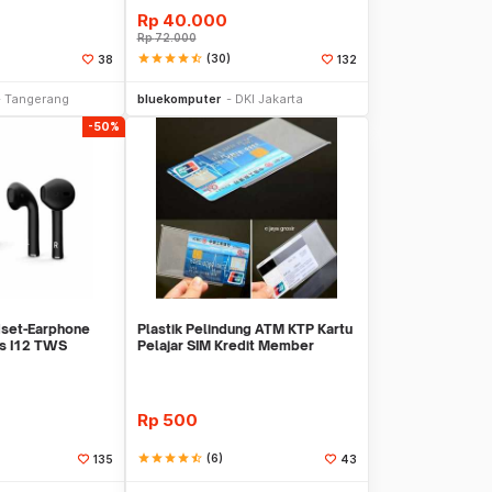
Rp
40.000
Rp
72.000
star
star
star
star
star_half
(30)
38
132
li Sekarang
Beli Sekarang
Tangerang
bluekomputer
DKI Jakarta
-50%
set-Earphone
Plastik Pelindung ATM KTP Kartu
ds I12 TWS
Pelajar SIM Kredit Member
ff
Cover Pelind
Rp
500
star
star
star
star
star_half
(6)
135
43
li Sekarang
Beli Sekarang