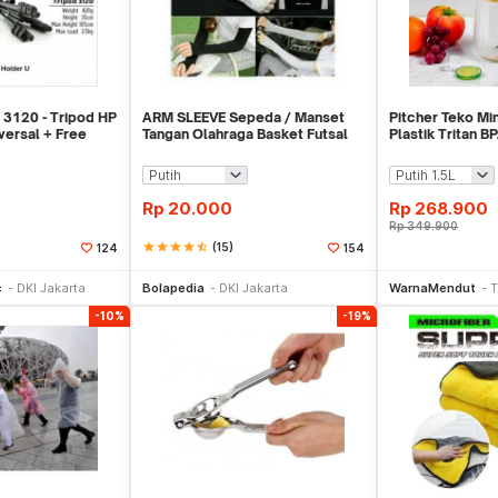
 3120 - Tripod HP
ARM SLEEVE Sepeda / Manset
Pitcher Teko Mi
versal + Free
Tangan Olahraga Basket Futsal
Plastik Tritan 
SLIM
IF1482
Rp
20.000
Rp
268.900
Rp
349.900
star
star
star
star
star_half
(15)
124
154
li Sekarang
Beli Sekarang
Be
c
DKI Jakarta
Bolapedia
DKI Jakarta
WarnaMendut
T
-10%
-19%