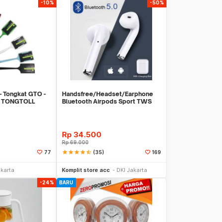
-10%
-50%
- Tongkat GTO -
Handsfree/Headset/Earphone
 - TONGTOLL
Bluetooth Airpods Sport TWS
Rp
34.500
Rp
69.000
star
star
star
star
star_half
(35)
77
169
li Sekarang
Beli Sekarang
akarta
Komplit store acc
DKI Jakarta
-24%
BARU