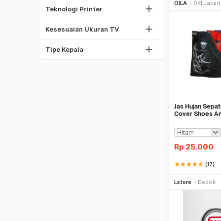
37"
OILA
DKI Jakar
Thermal Printer
Teknologi Printer
42"
Phillips
60"
Kesesuaian Ukuran TV
Torx
Obeng Set
Tipe Kepala
Jas Hujan Sepat
Cover Shoes Ant
Rp
25.000
star
star
star
star
star_half
(17)
Be
Lstore
Depok