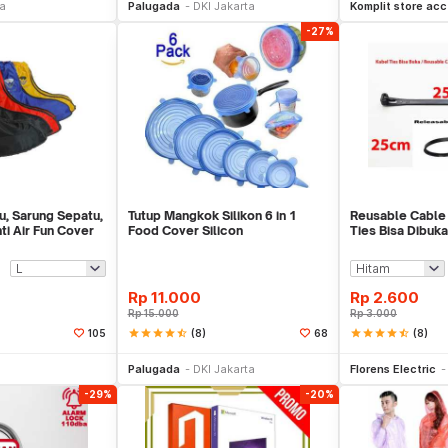
ta
Palugada
DKI Jakarta
Komplit store acc
-27%
u, Sarung Sepatu,
Tutup Mangkok Silikon 6 in 1
Reusable Cable 
i Air Fun Cover
Food Cover Silicon
Ties Bisa Dibuka
Rp
11.000
Rp
2.600
Rp
15.000
Rp
3.000
star
star
star
star
star_half
(8)
star
star
star
star
star_half
(8)
105
68
li Sekarang
Beli Sekarang
Be
Palugada
DKI Jakarta
Florens Electric
-29%
-20%