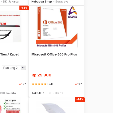
DKI Jakarta
Kobucca Shop
Surabaya
-14%
Ties / Kabel
Microsoft Office 365 Pro Plus
Rp
29.900
star
star
star
star
star
(54)
57
97
li Sekarang
Beli Sekarang
DKI Jakarta
TokoAHZ
DKI Jakarta
-44%