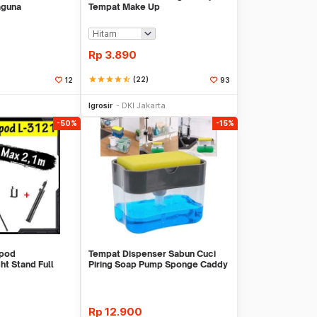
aguna
Tempat Make Up
Rp
3.890
star
star
star
star
star_half
(22)
12
93
li Sekarang
Beli Sekarang
Igrosir
DKI Jakarta
-50%
-15%
ipod
Tempat Dispenser Sabun Cuci
ht Stand Full
Piring Soap Pump Sponge Caddy
arge
Rp
12.900