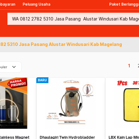
mbayaran
Peluang Usaha
Paket Berlangg
82 5310 Jasa Pasang Alustar Windusari Kab Magelang
keyboard_arrow_down
1
uler
BARU
tainless Magnet
Dhaulagiri Twin Hydrobladder
LBX Kain Lap Mi