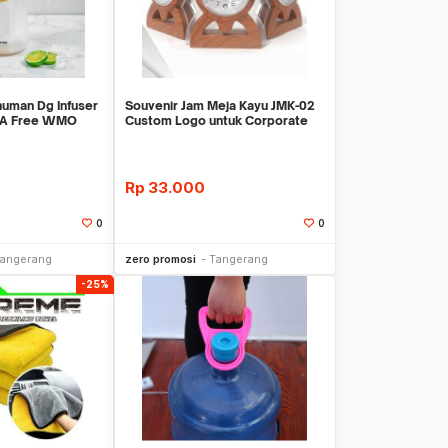
numan Dg Infuser
Souvenir Jam Meja Kayu JMK-02
BPA Free WMO
Custom Logo untuk Corporate
Gift
Rp
33.000
0
0
li Sekarang
Beli Sekarang
angerang
zero promosi
Tangerang
-25%