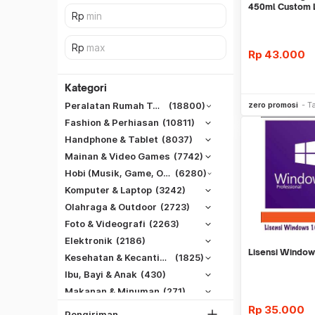
450ml Custom 
Corporate
Rp
43.000
Kategori
Be
zero promosi
T
Peralatan Rumah Tangga
(18800)
Fashion & Perhiasan
(10811)
Handphone & Tablet
(8037)
Mainan & Video Games
(7742)
Hobi (Musik, Game, Otomotif, Dll)
(6280)
Komputer & Laptop
(3242)
Olahraga & Outdoor
(2723)
Foto & Videografi
(2263)
SiCepat REG
Elektronik
(2186)
SiCepat BEST
Lisensi Window
DKI Jakarta
Kesehatan & Kecantikan
(1825)
SiCepat Gokil
Tangerang
Ibu, Bayi & Anak
(430)
SiCepat Halu
Makanan & Minuman
(271)
Bekasi
JNE REG
Rp
35.000
Bogor
Pengiriman