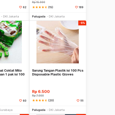
Rp
15.000
star
star
star
star
star_half
(15)
62
189
li Sekarang
Beli Sekarang
DKI Jakarta
Palugada
DKI Jakarta
-8%
al Coklat Milo
Sarung Tangan Plastik isi 100 Pcs
an 1 pak isi 100
Disposable Plastic Gloves
Rp
6.500
Rp
7.000
star
star
star
star
star_half
(20)
60
111
li Sekarang
Beli Sekarang
Surabaya
Palugada
DKI Jakarta