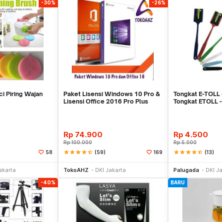
-30%
-26%
ci Piring Wajan
Paket Lisensi Windows 10 Pro &
Tongkat E-TOLL 
Lisensi Office 2016 Pro Plus
Tongkat ETOLL
Rp
74.900
Rp
4.500
Rp
100.000
Rp
5.000
star
star
star
star
star_half
(59)
star
star
star
star
star_half
(13)
58
169
li Sekarang
Beli Sekarang
Be
akarta
TokoAHZ
DKI Jakarta
Palugada
DKI J
-40%
BARU