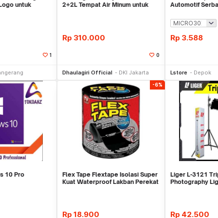
Logo untuk
2+2L Tempat Air Minum untuk
Automotif Serb
Outdoor
Rp
310.000
Rp
3.588
1
0
li Sekarang
Beli Sekarang
Be
angerang
Dhaulagiri Official
DKI Jakarta
Lstore
Depok
-6%
s 10 Pro
Flex Tape Flextape Isolasi Super
Liger L-3121 Tr
Kuat Waterproof Lakban Perekat
Photography Lig
Besi Portable-L
Rp
18.900
Rp
42.500