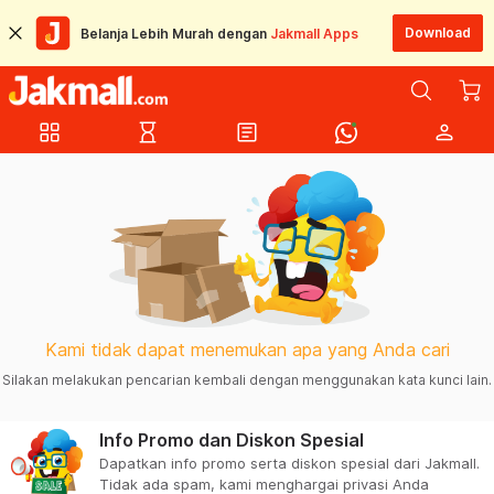
Download
Belanja Lebih Murah dengan
Jakmall Apps
grid_view
hourglass_empty
article
person
Kami tidak dapat menemukan apa yang Anda cari
Silakan melakukan pencarian kembali dengan menggunakan kata kunci lain.
Info Promo dan Diskon Spesial
Dapatkan info promo serta diskon spesial dari Jakmall.
Tidak ada spam, kami menghargai privasi Anda