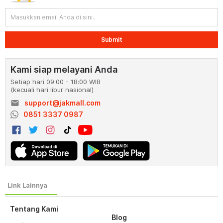
Submit
Kami siap melayani Anda
Setiap hari 09:00 - 18:00 WIB
(kecuali hari libur nasional)
email
support@jakmall.com
0851 3337 0987
Tentang Kami
Blog