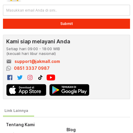
Submit
Kami siap melayani Anda
Setiap hari 09:00 - 18:00 WIB
(kecuali hari libur nasional)
email
support@jakmall.com
0851 3337 0987
Tentang Kami
Blog