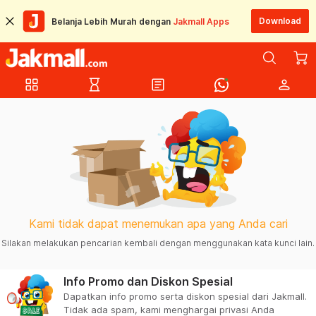
Download
Belanja Lebih Murah dengan
Jakmall Apps
grid_view
hourglass_empty
article
person
Kami tidak dapat menemukan apa yang Anda cari
Silakan melakukan pencarian kembali dengan menggunakan kata kunci lain.
Info Promo dan Diskon Spesial
Dapatkan info promo serta diskon spesial dari Jakmall.
Tidak ada spam, kami menghargai privasi Anda