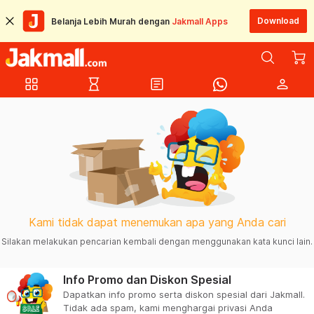
Download
Belanja Lebih Murah dengan
Jakmall Apps
grid_view
hourglass_empty
article
person
Kami tidak dapat menemukan apa yang Anda cari
Silakan melakukan pencarian kembali dengan menggunakan kata kunci lain.
Info Promo dan Diskon Spesial
Dapatkan info promo serta diskon spesial dari Jakmall.
Tidak ada spam, kami menghargai privasi Anda