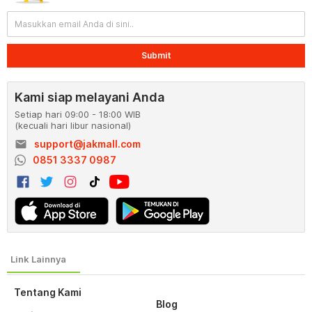
Submit
Kami siap melayani Anda
Setiap hari 09:00 - 18:00 WIB
(kecuali hari libur nasional)
email
support@jakmall.com
0851 3337 0987
Tentang Kami
Blog