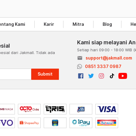
entang Kami
Karir
Mitra
Blog
He
Kami siap melayani A
sial
Setiap hari 09:00 - 18:00 WIB
(
esial dari Jakmall. Tidak ada
email
support@jakmall.com
a
0851 3337 0987
Submit