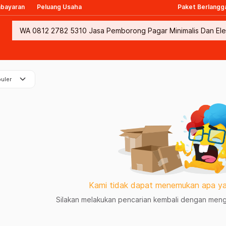
mbayaran
Peluang Usaha
Paket Berlangg
keyboard_arrow_down
uler
Kami tidak dapat menemukan apa ya
Silakan melakukan pencarian kembali dengan mengg