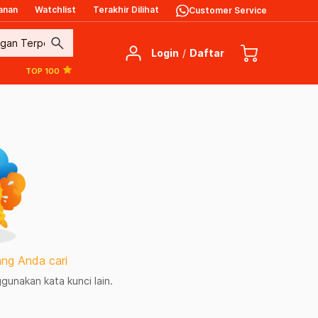
anan
Watchlist
Terakhir Dilihat
Customer Service
search
Login
/
Daftar
TOP 100
ng Anda cari
unakan kata kunci lain.