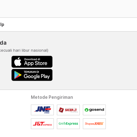
lp
nda
kecuali hari libur nasional)
Metode Pengiriman