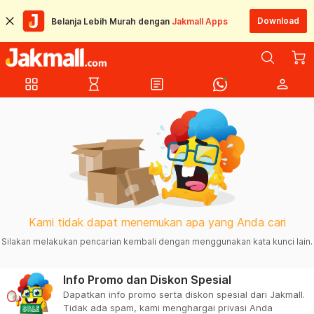
Download
Belanja Lebih Murah dengan
Jakmall Apps
grid_view
hourglass_empty
article
person
Kami tidak dapat menemukan apa yang Anda cari
Silakan melakukan pencarian kembali dengan menggunakan kata kunci lain.
Info Promo dan Diskon Spesial
Dapatkan info promo serta diskon spesial dari Jakmall.
Tidak ada spam, kami menghargai privasi Anda