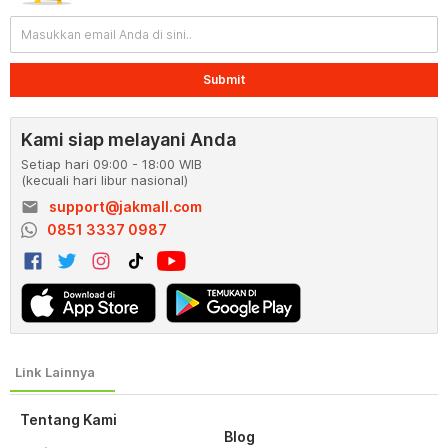
Submit
Kami siap melayani Anda
Setiap hari 09:00 - 18:00 WIB
(kecuali hari libur nasional)
email
support@jakmall.com
0851 3337 0987
Tentang Kami
Blog