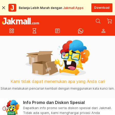
Download
Belanja Lebih Murah dengan
Jakmall Apps
grid_view
hourglass_empty
article
person
Kami tidak dapat menemukan apa yang Anda cari
Silakan melakukan pencarian kembali dengan menggunakan kata kunci lain.
Info Promo dan Diskon Spesial
Dapatkan info promo serta diskon spesial dari Jakmall.
Tidak ada spam, kami menghargai privasi Anda