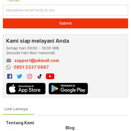
Submit
Kami siap melayani Anda
Setiap hari 09:00 - 18:00 WIB
(kecuali hari libur nasional)
email
support@jakmall.com
0851 3337 0987
Tentang Kami
Blog