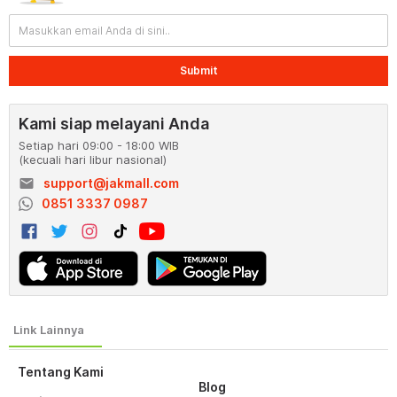
Submit
Kami siap melayani Anda
Setiap hari 09:00 - 18:00 WIB
(kecuali hari libur nasional)
email
support@jakmall.com
0851 3337 0987
Tentang Kami
Blog