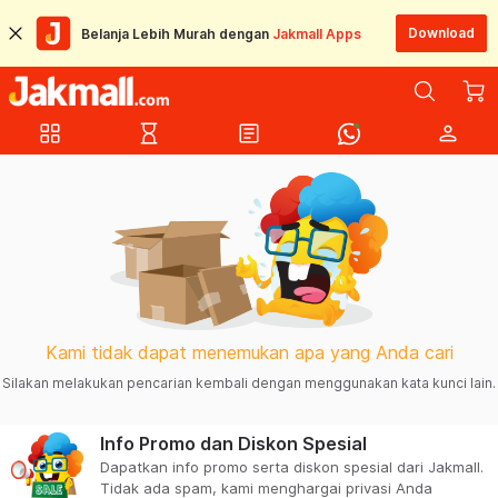
Download
Belanja Lebih Murah dengan
Jakmall Apps
grid_view
hourglass_empty
article
person
Kami tidak dapat menemukan apa yang Anda cari
Silakan melakukan pencarian kembali dengan menggunakan kata kunci lain.
Info Promo dan Diskon Spesial
Dapatkan info promo serta diskon spesial dari Jakmall.
Tidak ada spam, kami menghargai privasi Anda