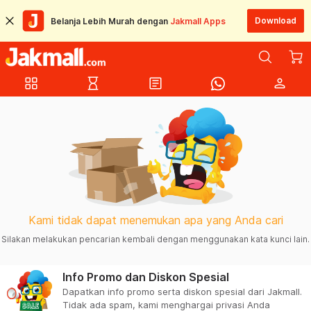
Download
Belanja Lebih Murah dengan
Jakmall Apps
grid_view
hourglass_empty
article
person
Kami tidak dapat menemukan apa yang Anda cari
Silakan melakukan pencarian kembali dengan menggunakan kata kunci lain.
Info Promo dan Diskon Spesial
Dapatkan info promo serta diskon spesial dari Jakmall.
Tidak ada spam, kami menghargai privasi Anda