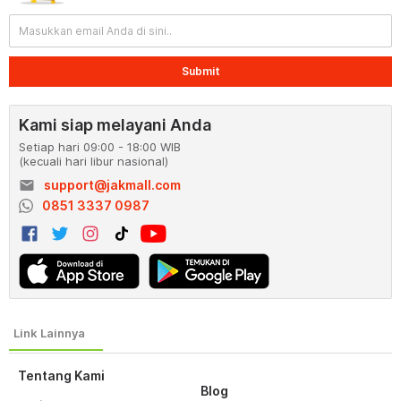
Submit
Kami siap melayani Anda
Setiap hari 09:00 - 18:00 WIB
(kecuali hari libur nasional)
email
support@jakmall.com
0851 3337 0987
Tentang Kami
Blog