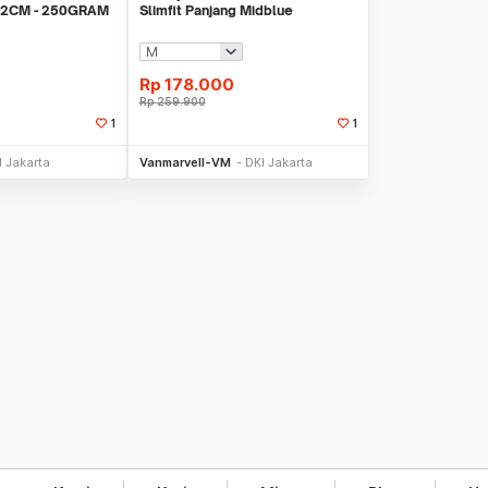
2CM - 250GRAM
Slimfit Panjang Midblue
Rp
178.000
Rp
259.900
1
1
li Sekarang
Beli Sekarang
I Jakarta
Vanmarvell-VM
DKI Jakarta