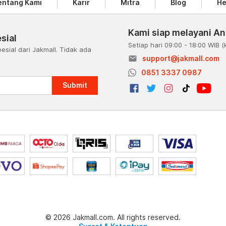
entang Kami
Karir
Mitra
Blog
He
Kami siap melayani A
sial
Setiap hari 09:00 - 18:00 WIB
(
esial dari Jakmall. Tidak ada
email
support@jakmall.com
a
0851 3337 0987
Submit
© 2026 Jakmall.com. All rights reserved.