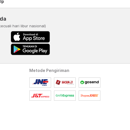
lp
nda
kecuali hari libur nasional)
Metode Pengiriman