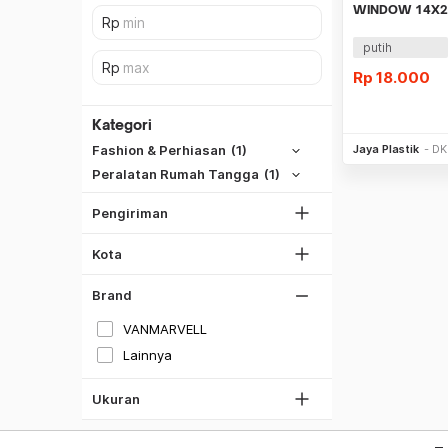
WINDOW 14X2
isi 10lbr
putih
Rp
18.000
SiCepat REG
SiCepat BEST
Kategori
Be
DKI Jakarta
SiCepat Gokil
Jaya Plastik
DK
Fashion & Perhiasan
(1)
Tangerang
SiCepat Halu
Peralatan Rumah Tangga
(1)
Bekasi
JNE REG
Bogor
Pengiriman
Lihat Semua
Depok
Kota
Lihat Semua
Brand
M
VANMARVELL
L
Lainnya
XL
XXL
Ukuran