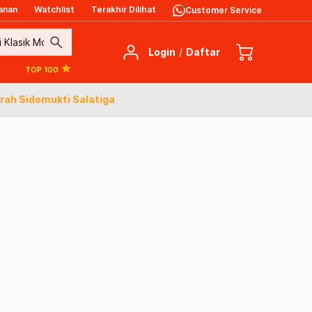
anan
Watchlist
Terakhir Dilihat
Customer Service
search
Login
/
Daftar
TOP 100
rah Sidomukti Salatiga