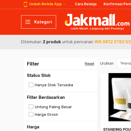
Unduh Mobile App
Cara Belanja
Konfirmasi Pe
Kategori
Ditemukan
2 produk
untuk pencarian
WA 0812 2782 531
Filter
Urutkan
Terpop
Reset
Status Stok
Hanya Stok Tersedia
Filter Berdasarkan
Untung Paling Besar
Harga Grosir
Harga
STANDING POU