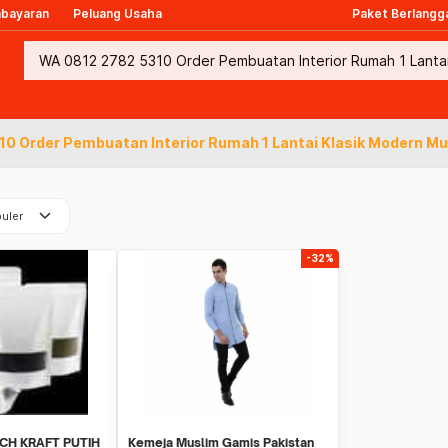
mbayaran
Peluang Usaha
Paket Berlangg
0 Order Pembuatan Interior Rumah 1 Lantai Klasik Modern Mu
keyboard_arrow_down
uler
-32%
CH KRAFT PUTIH
Kemeja Muslim Gamis Pakistan