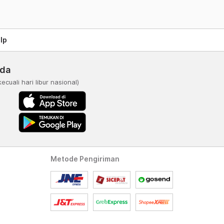
lp
nda
kecuali hari libur nasional)
Metode Pengiriman