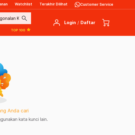
anan
Watchlist
Terakhir Dilihat
Customer Service
search
Login
/
Daftar
TOP 100
ng Anda cari
unakan kata kunci lain.