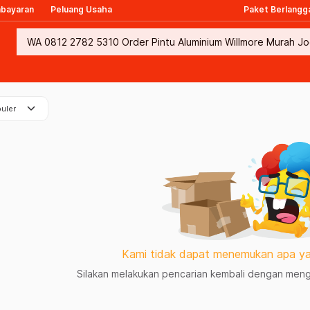
mbayaran
Peluang Usaha
Paket Berlangg
keyboard_arrow_down
uler
Kami tidak dapat menemukan apa ya
Silakan melakukan pencarian kembali dengan mengg