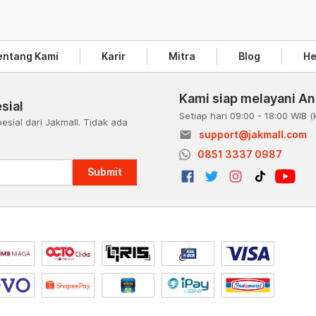
entang Kami
Karir
Mitra
Blog
He
Kami siap melayani A
sial
Setiap hari 09:00 - 18:00 WIB
(
esial dari Jakmall. Tidak ada
email
support@jakmall.com
a
0851 3337 0987
Submit