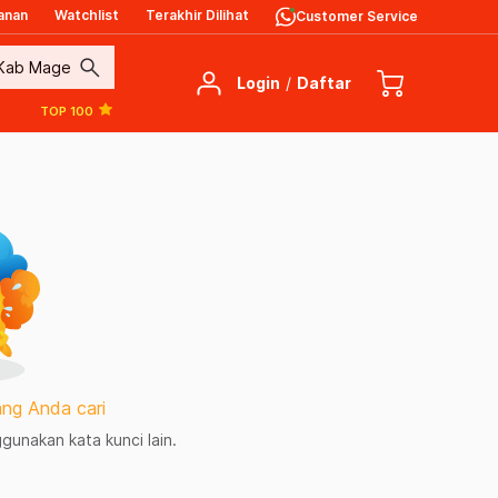
anan
Watchlist
Terakhir Dilihat
Customer Service
search
Login
/
Daftar
TOP 100
ng Anda cari
unakan kata kunci lain.