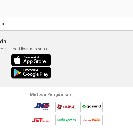
lp
nda
kecuali hari libur nasional)
Metode Pengiriman