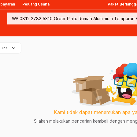
mbayaran
Peluang Usaha
Paket Berlangg
keyboard_arrow_down
uler
Kami tidak dapat menemukan apa ya
Silakan melakukan pencarian kembali dengan mengg