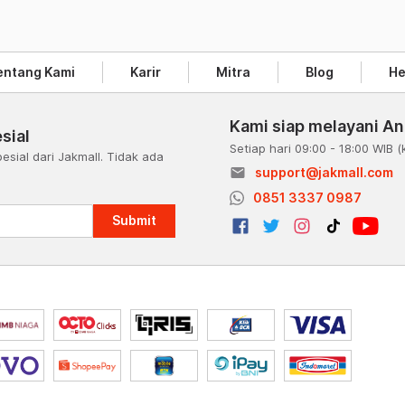
entang Kami
Karir
Mitra
Blog
He
Kami siap melayani A
sial
Setiap hari 09:00 - 18:00 WIB
(
esial dari Jakmall. Tidak ada
email
support@jakmall.com
a
0851 3337 0987
Submit