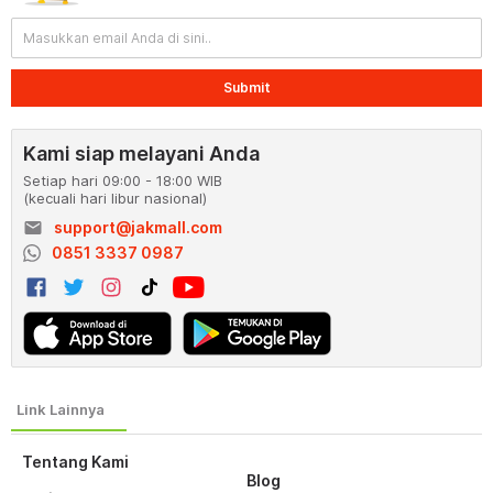
Submit
Kami siap melayani Anda
Setiap hari 09:00 - 18:00 WIB
(kecuali hari libur nasional)
email
support@jakmall.com
0851 3337 0987
Tentang Kami
Blog