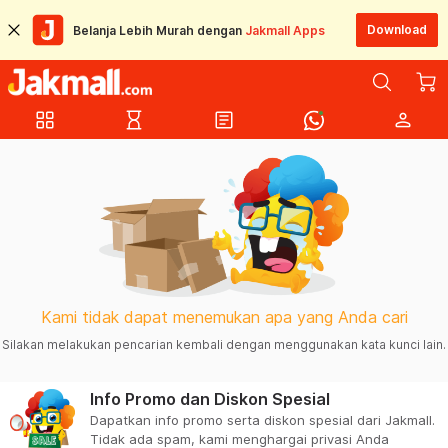
Download
Belanja Lebih Murah dengan
Jakmall Apps
grid_view
hourglass_empty
article
person
Kami tidak dapat menemukan apa yang Anda cari
Silakan melakukan pencarian kembali dengan menggunakan kata kunci lain.
Info Promo dan Diskon Spesial
Dapatkan info promo serta diskon spesial dari Jakmall.
Tidak ada spam, kami menghargai privasi Anda