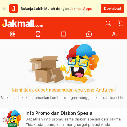
Download
Belanja Lebih Murah dengan
Jakmall Apps
grid_view
hourglass_empty
article
person
Kami tidak dapat menemukan apa yang Anda cari
Silakan melakukan pencarian kembali dengan menggunakan kata kunci lain.
Info Promo dan Diskon Spesial
Dapatkan info promo serta diskon spesial dari Jakmall.
Tidak ada spam, kami menghargai privasi Anda