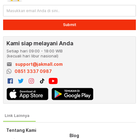
Submit
Kami siap melayani Anda
Setiap hari 09:00 - 18:00 WIB
(kecuali hari libur nasional)
email
support@jakmall.com
0851 3337 0987
Tentang Kami
Blog