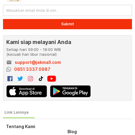
Submit
Kami siap melayani Anda
Setiap hari 09:00 - 18:00 WIB
(kecuali hari libur nasional)
email
support@jakmall.com
0851 3337 0987
Tentang Kami
Blog