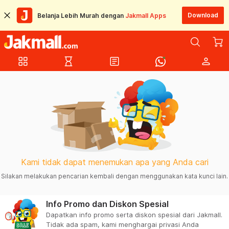
Download
Belanja Lebih Murah dengan
Jakmall Apps
grid_view
hourglass_empty
article
person
Kami tidak dapat menemukan apa yang Anda cari
Silakan melakukan pencarian kembali dengan menggunakan kata kunci lain.
Info Promo dan Diskon Spesial
Dapatkan info promo serta diskon spesial dari Jakmall.
Tidak ada spam, kami menghargai privasi Anda