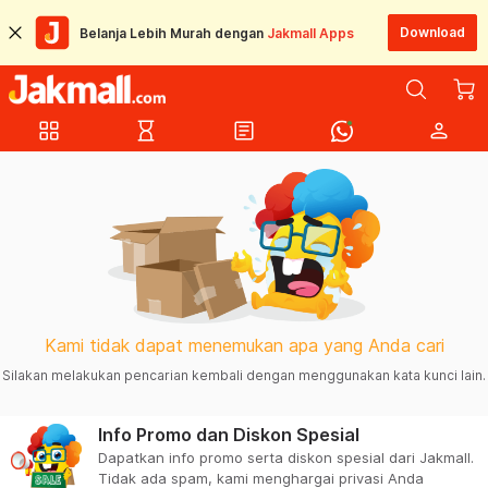
Download
Belanja Lebih Murah dengan
Jakmall Apps
grid_view
hourglass_empty
article
person
Kami tidak dapat menemukan apa yang Anda cari
Silakan melakukan pencarian kembali dengan menggunakan kata kunci lain.
Info Promo dan Diskon Spesial
Dapatkan info promo serta diskon spesial dari Jakmall.
Tidak ada spam, kami menghargai privasi Anda