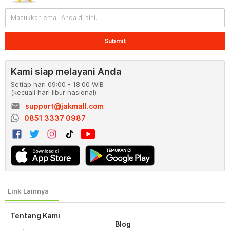
Submit
Kami siap melayani Anda
Setiap hari 09:00 - 18:00 WIB
(kecuali hari libur nasional)
email
support@jakmall.com
0851 3337 0987
Tentang Kami
Blog