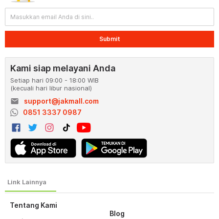
Submit
Kami siap melayani Anda
Setiap hari 09:00 - 18:00 WIB
(kecuali hari libur nasional)
email
support@jakmall.com
0851 3337 0987
Tentang Kami
Blog