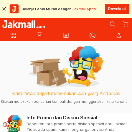
Download
Belanja Lebih Murah dengan
Jakmall Apps
grid_view
hourglass_empty
article
person
Kami tidak dapat menemukan apa yang Anda cari
Silakan melakukan pencarian kembali dengan menggunakan kata kunci lain.
Info Promo dan Diskon Spesial
Dapatkan info promo serta diskon spesial dari Jakmall.
Tidak ada spam, kami menghargai privasi Anda