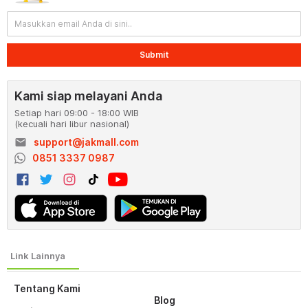
Submit
Kami siap melayani Anda
Setiap hari 09:00 - 18:00 WIB
(kecuali hari libur nasional)
email
support@jakmall.com
0851 3337 0987
Tentang Kami
Blog