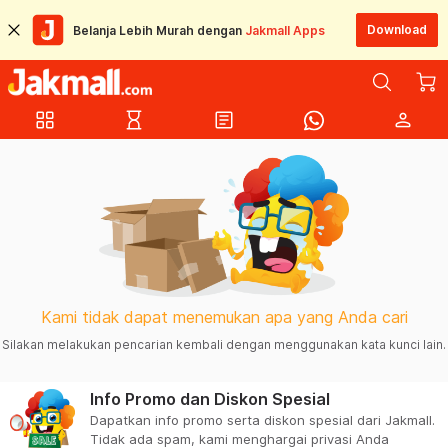
Download
Belanja Lebih Murah dengan
Jakmall Apps
grid_view
hourglass_empty
article
person
Kami tidak dapat menemukan apa yang Anda cari
Silakan melakukan pencarian kembali dengan menggunakan kata kunci lain.
Info Promo dan Diskon Spesial
Dapatkan info promo serta diskon spesial dari Jakmall.
Tidak ada spam, kami menghargai privasi Anda