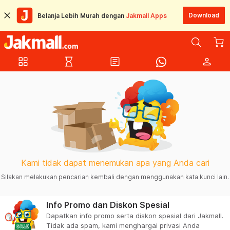
Download
Belanja Lebih Murah dengan
Jakmall Apps
grid_view
hourglass_empty
article
person
Kami tidak dapat menemukan apa yang Anda cari
Silakan melakukan pencarian kembali dengan menggunakan kata kunci lain.
Info Promo dan Diskon Spesial
Dapatkan info promo serta diskon spesial dari Jakmall.
Tidak ada spam, kami menghargai privasi Anda