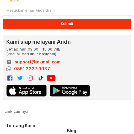
Submit
Kami siap melayani Anda
Setiap hari 09:00 - 18:00 WIB
(kecuali hari libur nasional)
email
support@jakmall.com
0851 3337 0987
Tentang Kami
Blog