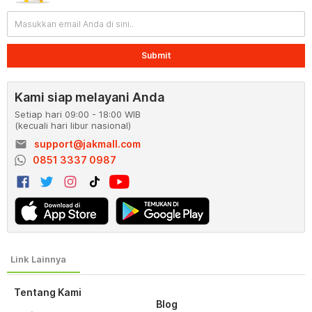
Submit
Kami siap melayani Anda
Setiap hari 09:00 - 18:00 WIB
(kecuali hari libur nasional)
email
support@jakmall.com
0851 3337 0987
Tentang Kami
Blog