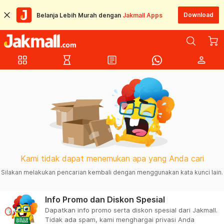
Download
Belanja Lebih Murah dengan
Jakmall Apps
grid_view
hourglass_empty
article
person
Kami tidak dapat menemukan apa yang Anda cari
Silakan melakukan pencarian kembali dengan menggunakan kata kunci lain.
Info Promo dan Diskon Spesial
Dapatkan info promo serta diskon spesial dari Jakmall.
Tidak ada spam, kami menghargai privasi Anda