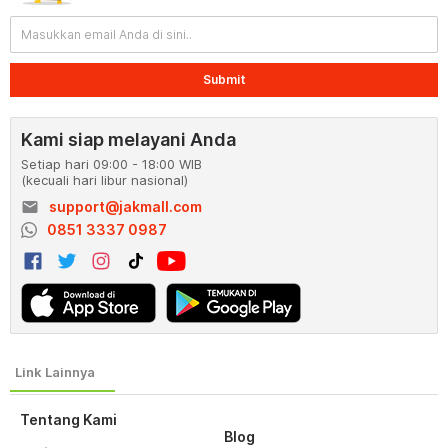
Submit
Kami siap melayani Anda
Setiap hari 09:00 - 18:00 WIB
(kecuali hari libur nasional)
email
support@jakmall.com
0851 3337 0987
Tentang Kami
Blog