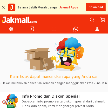
Download
Belanja Lebih Murah dengan
Jakmall Apps
grid_view
hourglass_empty
article
person
Kami tidak dapat menemukan apa yang Anda cari
Silakan melakukan pencarian kembali dengan menggunakan kata kunci lain.
Info Promo dan Diskon Spesial
Dapatkan info promo serta diskon spesial dari Jakmall.
Tidak ada spam, kami menghargai privasi Anda