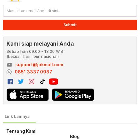
Submit
Kami siap melayani Anda
Setiap hari 09:00 - 18:00 WIB
(kecuali hari libur nasional)
email
support@jakmall.com
0851 3337 0987
Tentang Kami
Blog