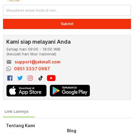
Submit
Kami siap melayani Anda
Setiap hari 09:00 - 18:00 WIB
(kecuali hari libur nasional)
email
support@jakmall.com
0851 3337 0987
Tentang Kami
Blog