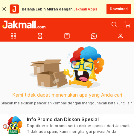
Download
Belanja Lebih Murah dengan
Jakmall Apps
grid_view
hourglass_empty
article
person
Kami tidak dapat menemukan apa yang Anda cari
Silakan melakukan pencarian kembali dengan menggunakan kata kunci lain.
Info Promo dan Diskon Spesial
Dapatkan info promo serta diskon spesial dari Jakmall.
Tidak ada spam, kami menghargai privasi Anda