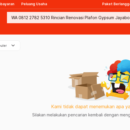
mbayaran
Peluang Usaha
Paket Berlangg
keyboard_arrow_down
uler
Kami tidak dapat menemukan apa ya
Silakan melakukan pencarian kembali dengan mengg