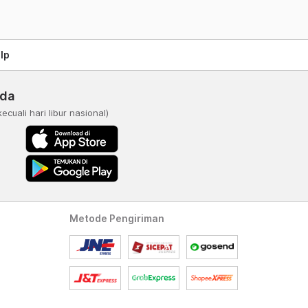
lp
nda
kecuali hari libur nasional)
Metode Pengiriman