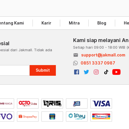
entang Kami
Karir
Mitra
Blog
He
Kami siap melayani A
sial
Setiap hari 09:00 - 18:00 WIB
(
esial dari Jakmall. Tidak ada
email
support@jakmall.com
a
0851 3337 0987
Submit