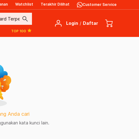
anan
Watchlist
Terakhir Dilihat
Customer Service
search
Login
/
Daftar
TOP 100
ng Anda cari
unakan kata kunci lain.