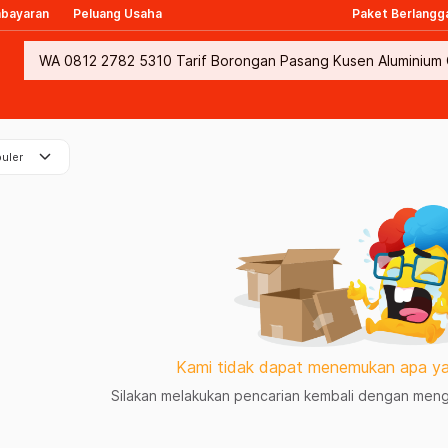
mbayaran
Peluang Usaha
Paket Berlangg
keyboard_arrow_down
uler
Kami tidak dapat menemukan apa ya
Silakan melakukan pencarian kembali dengan mengg