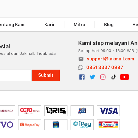
entang Kami
Karir
Mitra
Blog
He
Kami siap melayani A
sial
Setiap hari 09:00 - 18:00 WIB
(
esial dari Jakmall. Tidak ada
email
support@jakmall.com
a
0851 3337 0987
Submit