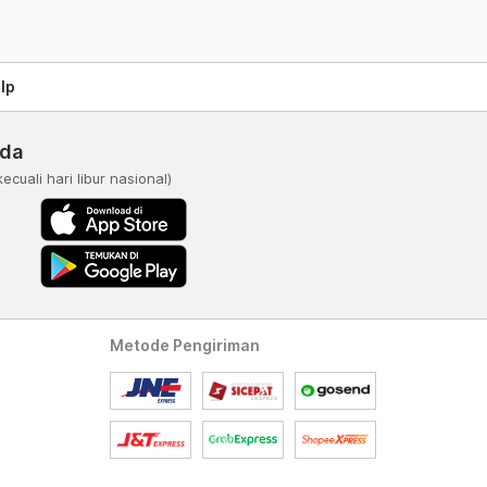
lp
nda
kecuali hari libur nasional)
Metode Pengiriman