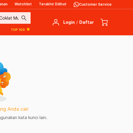
anan
Watchlist
Terakhir Dilihat
Customer Service
search
Login
/
Daftar
TOP 100
ng Anda cari
unakan kata kunci lain.