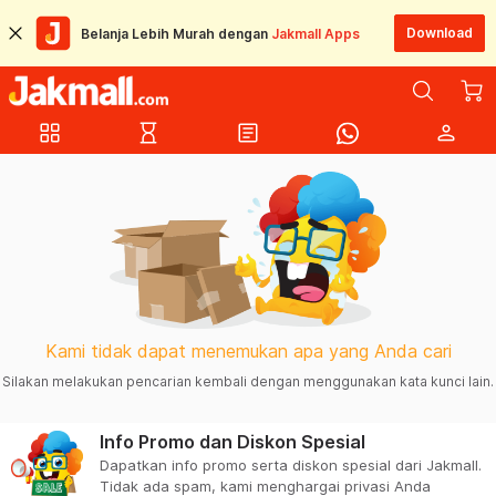
Download
Belanja Lebih Murah dengan
Jakmall Apps
grid_view
hourglass_empty
article
person
Kami tidak dapat menemukan apa yang Anda cari
Silakan melakukan pencarian kembali dengan menggunakan kata kunci lain.
Info Promo dan Diskon Spesial
Dapatkan info promo serta diskon spesial dari Jakmall.
Tidak ada spam, kami menghargai privasi Anda