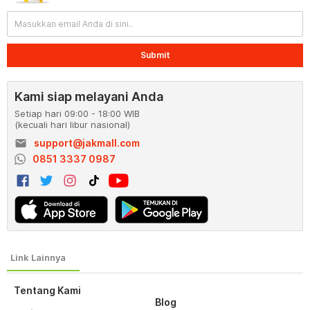
Submit
Kami siap melayani Anda
Setiap hari 09:00 - 18:00 WIB
(kecuali hari libur nasional)
email
support@jakmall.com
0851 3337 0987
Tentang Kami
Blog