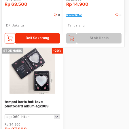
Rp
63.500
Rp
14.900
0
Tambah ke Watchlist
3
DKI Jakarta
Tangerang
Beli Sekarang
Stok Habis
STOK HABIS
-20%
tempat kartu hati love
photocard album agk069
Rp
34.500