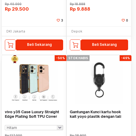
Rp
40.000
Rp
18.888
Rp
29.500
Rp
9.888
3
0
DKI Jakarta
Depok
Beli Sekarang
Beli Sekarang
-50%
STOK HABIS
-49%
vivo y35 Case Luxury Straight
Gantungan Kunci kartu hook
Edge Plating Soft TPU Cover
kait yoyo plastik dengan tali
baja WMOKAXBK
Rp
127.000
Rp
28.900