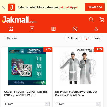
Download
Belanja Lebih Murah dengan
Jakmall Apps
grid_view
hourglass_empty
article
person
filter_alt
swap_vert
5 Produk
Filter
Urutkan
-27%
-48%
Axper Stroom 120 Fan Casing
Jas Hujan Plastik EVA raincoat
RGB Kipas CPU 12 cm
Poncho Rok All Size
Transparant Ringan