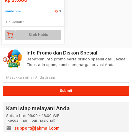
Rp
27.600
Tambah ke Watchlist
2
DKI Jakarta
Stok Habis
Info Promo dan Diskon Spesial
Dapatkan info promo serta diskon spesial dari Jakmall.
Tidak ada spam, kami menghargai privasi Anda
Submit
Kami siap melayani Anda
Setiap hari 09:00 - 18:00 WIB
(kecuali hari libur nasional)
email
support@jakmall.com