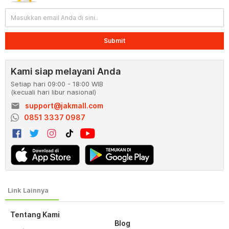
Submit
Kami siap melayani Anda
Setiap hari 09:00 - 18:00 WIB
(kecuali hari libur nasional)
email
support@jakmall.com
0851 3337 0987
Tentang Kami
Blog