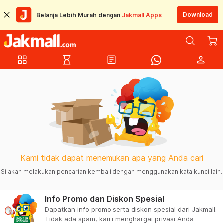
Download
Belanja Lebih Murah dengan
Jakmall Apps
grid_view
hourglass_empty
article
person
Kami tidak dapat menemukan apa yang Anda cari
Silakan melakukan pencarian kembali dengan menggunakan kata kunci lain.
Info Promo dan Diskon Spesial
Dapatkan info promo serta diskon spesial dari Jakmall.
Tidak ada spam, kami menghargai privasi Anda