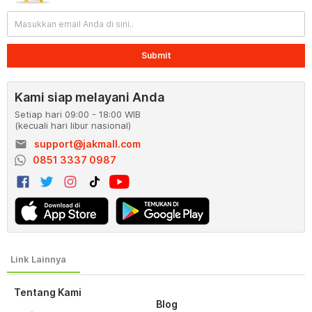
Submit
Kami siap melayani Anda
Setiap hari 09:00 - 18:00 WIB
(kecuali hari libur nasional)
email
support@jakmall.com
0851 3337 0987
Tentang Kami
Blog