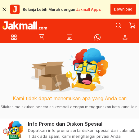
Download
Belanja Lebih Murah dengan
Jakmall Apps
grid_view
hourglass_empty
article
person
Kami tidak dapat menemukan apa yang Anda cari
Silakan melakukan pencarian kembali dengan menggunakan kata kunci lain.
Info Promo dan Diskon Spesial
Dapatkan info promo serta diskon spesial dari Jakmall.
Tidak ada spam, kami menghargai privasi Anda