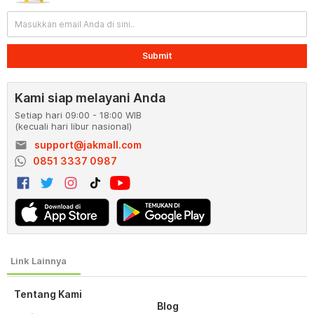
Submit
Kami siap melayani Anda
Setiap hari 09:00 - 18:00 WIB
(kecuali hari libur nasional)
email
support@jakmall.com
0851 3337 0987
Tentang Kami
Blog