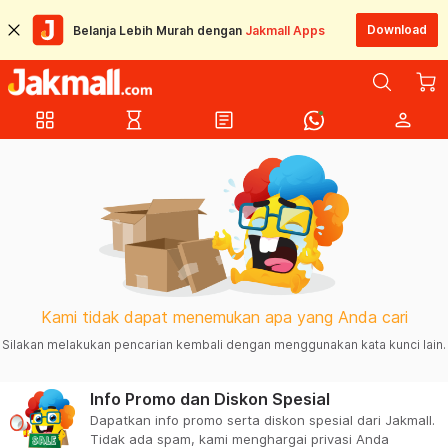
Download
Belanja Lebih Murah dengan
Jakmall Apps
grid_view
hourglass_empty
article
person
Kami tidak dapat menemukan apa yang Anda cari
Silakan melakukan pencarian kembali dengan menggunakan kata kunci lain.
Info Promo dan Diskon Spesial
Dapatkan info promo serta diskon spesial dari Jakmall.
Tidak ada spam, kami menghargai privasi Anda