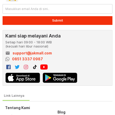
Submit
Kami siap melayani Anda
Setiap hari 09:00 - 18:00 WIB
(kecuali hari libur nasional)
email
support@jakmall.com
0851 3337 0987
Tentang Kami
Blog