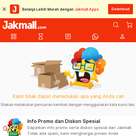
Download
Belanja Lebih Murah dengan
Jakmall Apps
grid_view
hourglass_empty
article
person
Kami tidak dapat menemukan apa yang Anda cari
Silakan melakukan pencarian kembali dengan menggunakan kata kunci lain.
Info Promo dan Diskon Spesial
Dapatkan info promo serta diskon spesial dari Jakmall.
Tidak ada spam, kami menghargai privasi Anda