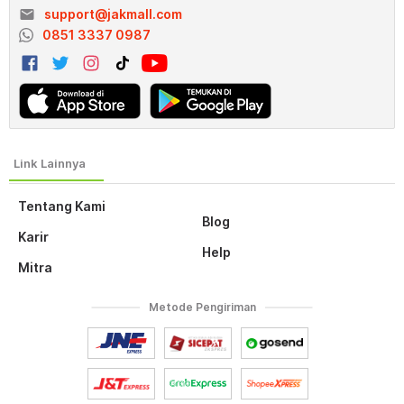
email
support@jakmall.com
0851 3337 0987
Tentang Kami
Blog
Karir
Help
Mitra
Metode Pengiriman