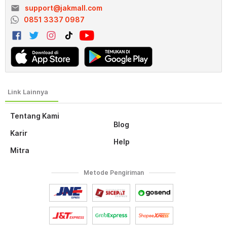
email
support@jakmall.com
0851 3337 0987
Tentang Kami
Blog
Karir
Help
Mitra
Metode Pengiriman