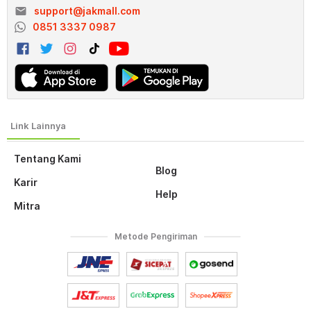
email
support@jakmall.com
0851 3337 0987
Tentang Kami
Blog
Karir
Help
Mitra
Metode Pengiriman