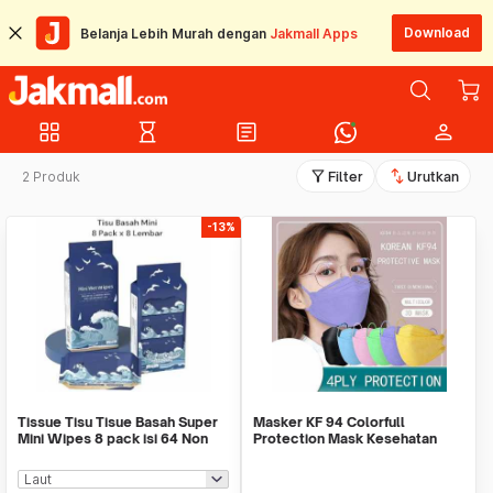
Download
Belanja Lebih Murah dengan
Jakmall Apps
grid_view
hourglass_empty
article
person
filter_alt
swap_vert
2 Produk
Filter
Urutkan
-13%
Tissue Tisu Tisue Basah Super
Masker KF 94 Colorfull
Mini Wipes 8 pack isi 64 Non
Protection Mask Kesehatan
Parfume Tan
Warna Warni Harga1pcs