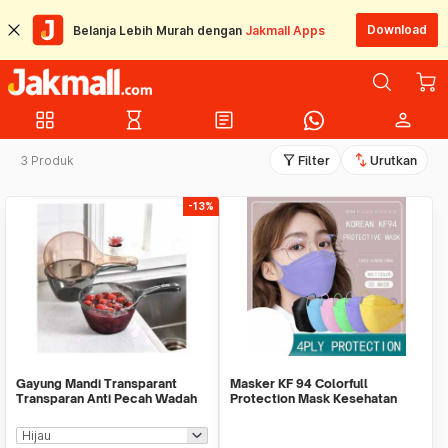
Download
Belanja Lebih Murah dengan
Jakmall Apps
grid_view
hourglass_empty
article
person
filter_alt
swap_vert
3 Produk
Filter
Urutkan
-13%
Gayung Mandi Transparant
Masker KF 94 Colorfull
Transparan Anti Pecah Wadah
Protection Mask Kesehatan
Mutltifungsi
Warna Warni Harga1pcs