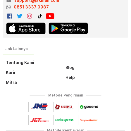
email
support@jakmall.com
0851 3337 0987
Tentang Kami
Blog
Karir
Help
Mitra
Metode Pengiriman
Metode Pembayaran