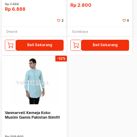
Rp
7.888
Rp
2.800
Rp
6.888
2
0
Depok
Surabaya
Beli Sekarang
Beli Sekarang
-32%
Vanmarvell Kemeja Koko
Muslim Gamis Pakistan Slimfit
Panjang Hijau
Rp
259.900