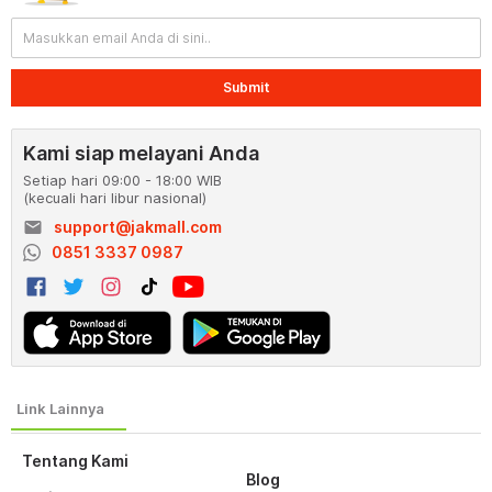
Submit
Kami siap melayani Anda
Setiap hari 09:00 - 18:00 WIB
(kecuali hari libur nasional)
email
support@jakmall.com
0851 3337 0987
Tentang Kami
Blog