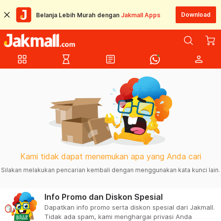
Download
Belanja Lebih Murah dengan
Jakmall Apps
grid_view
hourglass_empty
article
person
Kami tidak dapat menemukan apa yang Anda cari
Silakan melakukan pencarian kembali dengan menggunakan kata kunci lain.
Info Promo dan Diskon Spesial
Dapatkan info promo serta diskon spesial dari Jakmall.
Tidak ada spam, kami menghargai privasi Anda