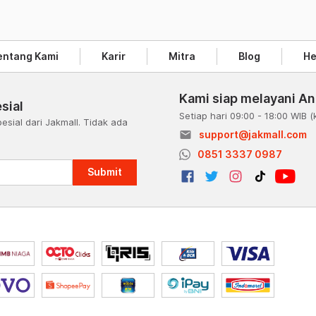
entang Kami
Karir
Mitra
Blog
He
Kami siap melayani A
sial
Setiap hari 09:00 - 18:00 WIB
(
esial dari Jakmall. Tidak ada
email
support@jakmall.com
a
0851 3337 0987
Submit