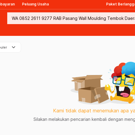
mbayaran
Peluang Usaha
Paket Berlangg
keyboard_arrow_down
uler
Kami tidak dapat menemukan apa ya
Silakan melakukan pencarian kembali dengan mengg