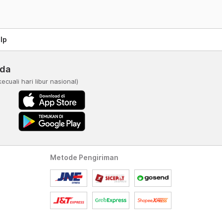
lp
nda
kecuali hari libur nasional)
Metode Pengiriman