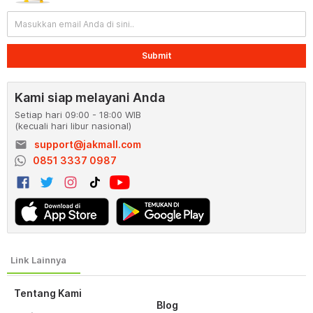
Submit
Kami siap melayani Anda
Setiap hari 09:00 - 18:00 WIB
(kecuali hari libur nasional)
email
support@jakmall.com
0851 3337 0987
Tentang Kami
Blog