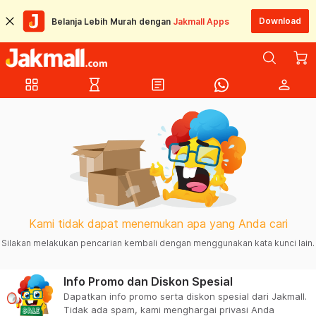
Download
Belanja Lebih Murah dengan
Jakmall Apps
grid_view
hourglass_empty
article
person
Kami tidak dapat menemukan apa yang Anda cari
Silakan melakukan pencarian kembali dengan menggunakan kata kunci lain.
Info Promo dan Diskon Spesial
Dapatkan info promo serta diskon spesial dari Jakmall.
Tidak ada spam, kami menghargai privasi Anda