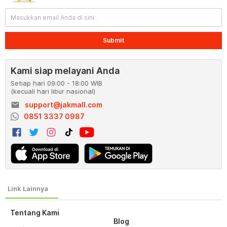
Submit
Kami siap melayani Anda
Setiap hari 09:00 - 18:00 WIB
(kecuali hari libur nasional)
email
support@jakmall.com
0851 3337 0987
Tentang Kami
Blog