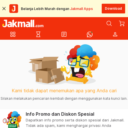
Download
Belanja Lebih Murah dengan
Jakmall Apps
grid_view
hourglass_empty
article
person
Kami tidak dapat menemukan apa yang Anda cari
Silakan melakukan pencarian kembali dengan menggunakan kata kunci lain.
Info Promo dan Diskon Spesial
Dapatkan info promo serta diskon spesial dari Jakmall.
Tidak ada spam, kami menghargai privasi Anda