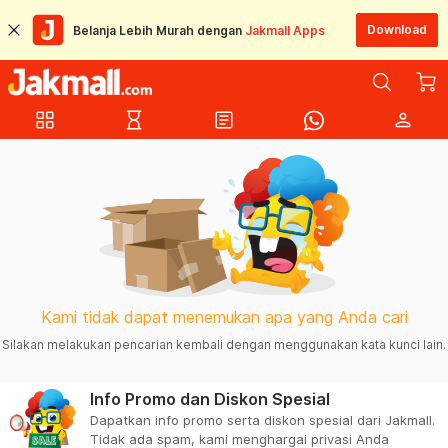
Download
Belanja Lebih Murah dengan
Jakmall Apps
grid_view
hourglass_empty
article
person
Kami tidak dapat menemukan apa yang Anda cari
Silakan melakukan pencarian kembali dengan menggunakan kata kunci lain.
Info Promo dan Diskon Spesial
Dapatkan info promo serta diskon spesial dari Jakmall.
Tidak ada spam, kami menghargai privasi Anda