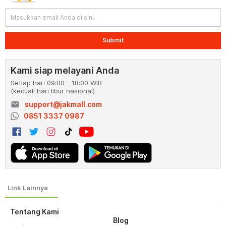
Submit
Kami siap melayani Anda
Setiap hari 09:00 - 18:00 WIB
(kecuali hari libur nasional)
email
support@jakmall.com
0851 3337 0987
Tentang Kami
Blog