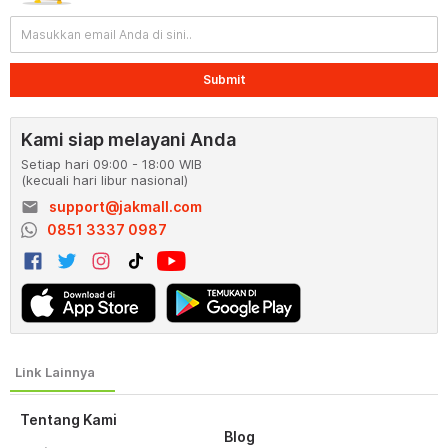
Submit
Kami siap melayani Anda
Setiap hari 09:00 - 18:00 WIB
(kecuali hari libur nasional)
email
support@jakmall.com
0851 3337 0987
Tentang Kami
Blog