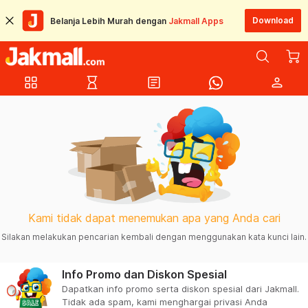
Download
Belanja Lebih Murah dengan
Jakmall Apps
grid_view
hourglass_empty
article
person
Kami tidak dapat menemukan apa yang Anda cari
Silakan melakukan pencarian kembali dengan menggunakan kata kunci lain.
Info Promo dan Diskon Spesial
Dapatkan info promo serta diskon spesial dari Jakmall.
Tidak ada spam, kami menghargai privasi Anda